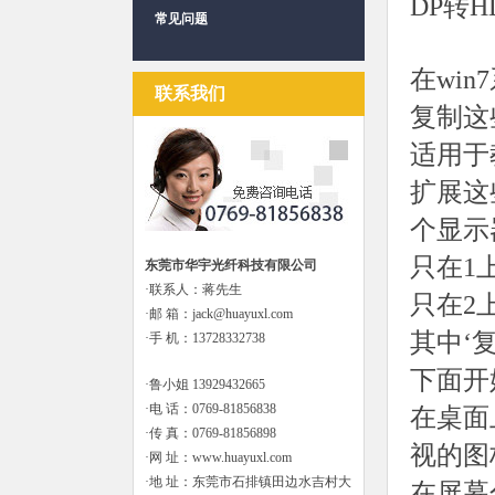
DP转
常见问题
在wi
联系我们
复制这
适用于
扩展这
个显示
只在1
东莞市华宇光纤科技有限公司
·联系人：蒋先生
只在2
·邮 箱：jack@huayuxl.com
其中‘
·手 机：13728332738
下面开
·鲁小姐 13929432665
·电 话：0769-81856838
在桌面
·传 真：0769-81856898
视的图
·网 址：www.huayuxl.com
·地 址：东莞市石排镇田边水吉村大
在屏幕