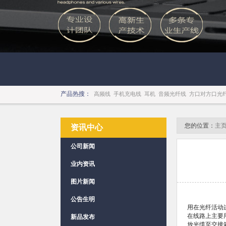
产品热搜：
高频线
手机充电线
耳机
音频光纤线
方口对方口光
您的位置：
主
资讯中心
公司新闻
业内资讯
图片新闻
公告生明
用在光纤活动
在线路上主要
新品发布
放光缆至交接