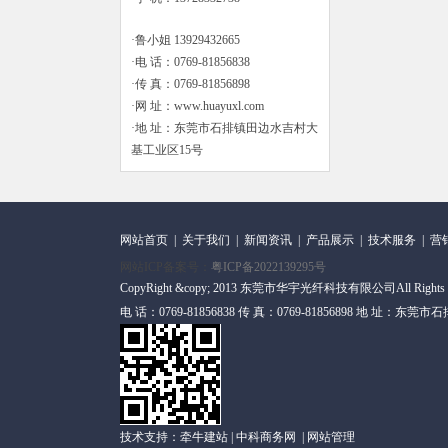
·鲁小姐 13929432665
·电 话：0769-81856838
·传 真：0769-81856898
·网 址：www.huayuxl.com
·地 址：东莞市石排镇田边水吉村大
基工业区15号
网站首页
|
关于我们
|
新闻资讯
|
产品展示
|
技术服务
|
营
网站ICP备案号：
粤ICP备2022139295号
CopyRight &copy; 2013 东莞市华宇光纤科技有限公司All Rights
电 话：0769-81856838 传 真：0769-81856898 地 址
技术支持：
牵牛建站
|
中科商务网
|
网站管理