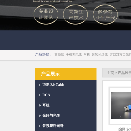
产品热搜：
高频线
手机充电线
耳机
音频光纤线
方口对方口光
主页
>
产品展
产品展示
USB 2.0 Cable
RCA
耳机
光纤与光缆
音频塑料光纤
编网 安