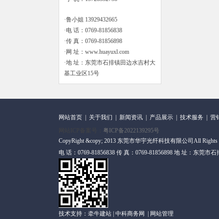
·鲁小姐 13929432665
·电 话：0769-81856838
·传 真：0769-81856898
·网 址：www.huayuxl.com
·地 址：东莞市石排镇田边水吉村大
基工业区15号
网站首页
|
关于我们
|
新闻资讯
|
产品展示
|
技术服务
|
营
网站ICP备案号：
粤ICP备2022139295号
CopyRight &copy; 2013 东莞市华宇光纤科技有限公司All Rights
电 话：0769-81856838 传 真：0769-81856898 地 址
技术支持：
牵牛建站
|
中科商务网
|
网站管理