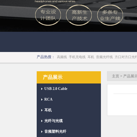
产品热搜：
高频线
手机充电线
耳机
音频光纤线
方口对方口光
主页
>
产品展
产品展示
USB 2.0 Cable
RCA
耳机
光纤与光缆
音频塑料光纤