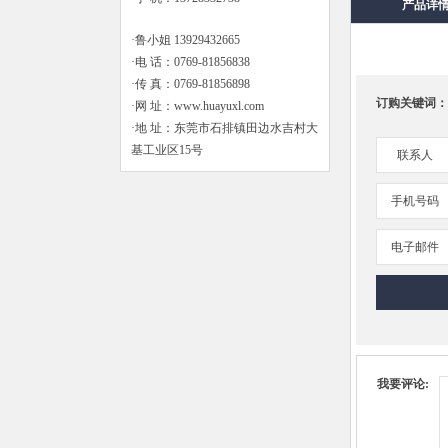
产品详
·鲁小姐 13929432665
·电 话：0769-81856838
·传 真：0769-81856898
订购关键词：
·网 址：www.huayuxl.com
·地 址：东莞市石排镇田边水吉村大
基工业区15号
联系人
手机号码
电子邮件
我要评论: