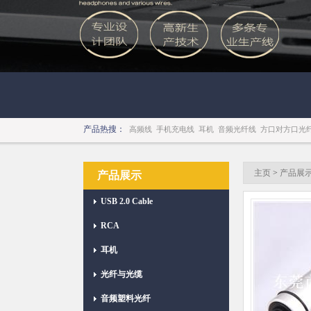
产品热搜：
高频线
手机充电线
耳机
音频光纤线
方口对方口光
主页
>
产品展
产品展示
USB 2.0 Cable
RCA
耳机
光纤与光缆
音频塑料光纤