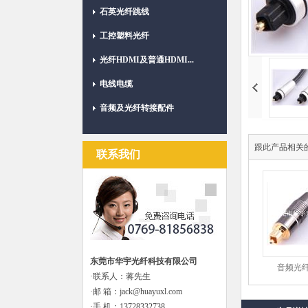
石英光纤跳线
工控塑料光纤
光纤HDMI及普通HDMI...
电线电缆
音频及光纤转接配件
跟此产品相关
联系我们
东莞市华宇光纤科技有限公司
音频光纤HY
·联系人：蒋先生
·邮 箱：jack@huayuxl.com
·手 机：13728332738