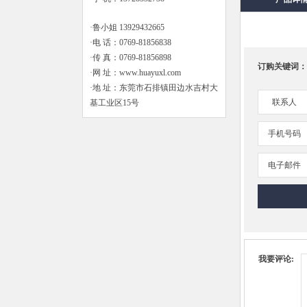
·鲁小姐 13929432665
·电 话：0769-81856838
·传 真：0769-81856898
订购关键词：
·网 址：www.huayuxl.com
·地 址：东莞市石排镇田边水吉村大
联系人
基工业区15号
手机号码
电子邮件
我要评论: