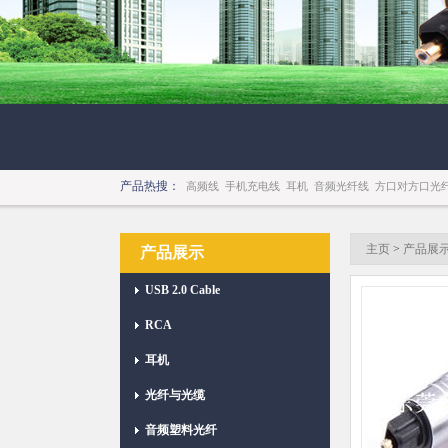
产品热搜：
高频线
手机充电线
耳机
音频光纤线
方口对方口光
主页
>
产品展
产品展示
USB 2.0 Cable
RCA
耳机
光纤与光缆
音频塑料光纤