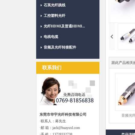
石英光纤跳线
工控塑料光纤
光纤HDMI及普通HDMI...
电线电缆
音频及光纤转接配件
跟此产品相关
联系我们
东莞市华宇光纤科技有限公司
音频光纤HY
·联系人：蒋先生
·邮 箱：jack@huayuxl.com
·手 机：13728332738
产品详