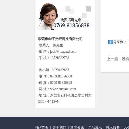
东莞市华宇光纤科技有限公司
分享到：
·联系人：蒋先生
·邮 箱：jack@huayuxl.com
·手 机：13728332738
上一篇：没
·鲁小姐 13929432665
·电 话：0769-81856838
·传 真：0769-81856898
·网 址：www.huayuxl.com
·地 址：东莞市石排镇田边水吉村大
基工业区15号
网站首页
|
关于我们
|
新闻资讯
|
产品展示
|
技术服务
|
营