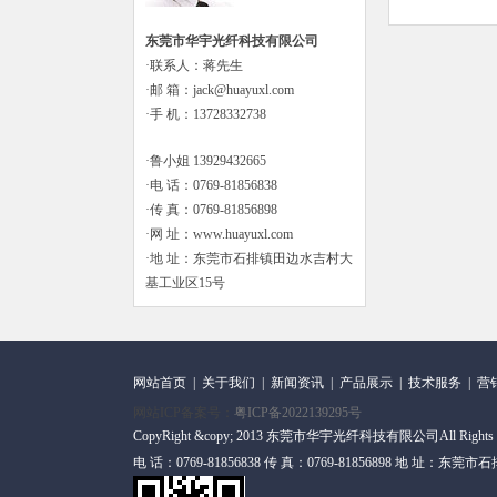
东莞市华宇光纤科技有限公司
·联系人：蒋先生
·邮 箱：jack@huayuxl.com
·手 机：13728332738
·鲁小姐 13929432665
·电 话：0769-81856838
·传 真：0769-81856898
·网 址：www.huayuxl.com
·地 址：东莞市石排镇田边水吉村大
基工业区15号
网站首页
|
关于我们
|
新闻资讯
|
产品展示
|
技术服务
|
营
网站ICP备案号：
粤ICP备2022139295号
CopyRight &copy; 2013 东莞市华宇光纤科技有限公司All Rights
电 话：0769-81856838 传 真：0769-81856898 地 址