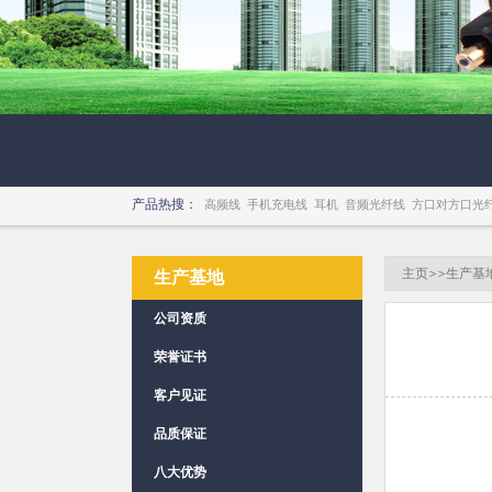
产品热搜：
高频线
手机充电线
耳机
音频光纤线
方口对方口光
主页
>>
生产基
生产基地
公司资质
荣誉证书
客户见证
品质保证
八大优势