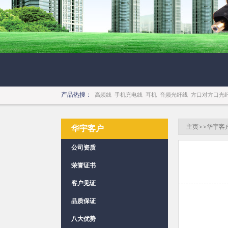
产品热搜：
高频线
手机充电线
耳机
音频光纤线
方口对方口光
主页
>>
华宇客
华宇客户
公司资质
荣誉证书
客户见证
品质保证
八大优势