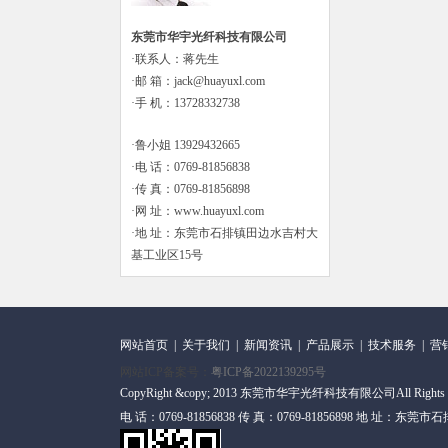
东莞市华宇光纤科技有限公司
·联系人：蒋先生
·邮 箱：jack@huayuxl.com
·手 机：13728332738
·鲁小姐 13929432665
·电 话：0769-81856838
·传 真：0769-81856898
·网 址：www.huayuxl.com
·地 址：东莞市石排镇田边水吉村大
基工业区15号
网站首页
|
关于我们
|
新闻资讯
|
产品展示
|
技术服务
|
营
网站ICP备案号：
粤ICP备2022139295号
CopyRight &copy; 2013 东莞市华宇光纤科技有限公司All Rights
电 话：0769-81856838 传 真：0769-81856898 地 址