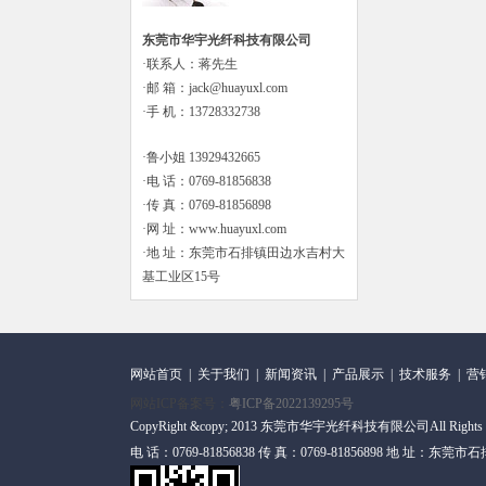
东莞市华宇光纤科技有限公司
·联系人：蒋先生
·邮 箱：jack@huayuxl.com
·手 机：13728332738
·鲁小姐 13929432665
·电 话：0769-81856838
·传 真：0769-81856898
·网 址：www.huayuxl.com
·地 址：东莞市石排镇田边水吉村大
基工业区15号
网站首页
|
关于我们
|
新闻资讯
|
产品展示
|
技术服务
|
营
网站ICP备案号：
粤ICP备2022139295号
CopyRight &copy; 2013 东莞市华宇光纤科技有限公司All Rights
电 话：0769-81856838 传 真：0769-81856898 地 址