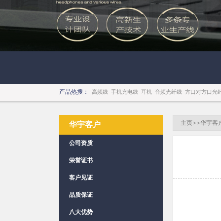
产品热搜：
高频线
手机充电线
耳机
音频光纤线
方口对方口光
主页
>>
华宇客
华宇客户
公司资质
荣誉证书
客户见证
品质保证
八大优势