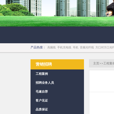
产品热搜：
高频线
手机充电线
耳机
音频光纤线
方口对方口光
主页
>>
工程案
营销招聘
工程案例
招聘业务人员
毛遂自荐
客户见证
品质保证