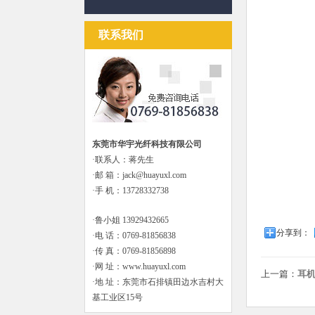
联系我们
东莞市华宇光纤科技有限公司
·联系人：蒋先生
·邮 箱：jack@huayuxl.com
·手 机：13728332738
·鲁小姐 13929432665
分享到：
·电 话：0769-81856838
·传 真：0769-81856898
·网 址：www.huayuxl.com
上一篇：
耳
·地 址：东莞市石排镇田边水吉村大
基工业区15号