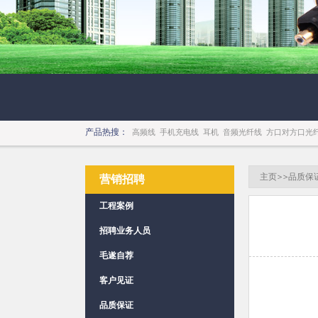
产品热搜：
高频线
手机充电线
耳机
音频光纤线
方口对方口光
主页
>>
品质保
营销招聘
工程案例
招聘业务人员
毛遂自荐
客户见证
品质保证