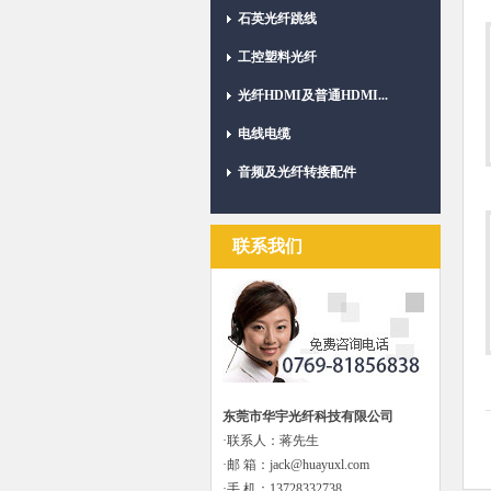
石英光纤跳线
工控塑料光纤
光纤HDMI及普通HDMI...
电线电缆
音频及光纤转接配件
联系我们
东莞市华宇光纤科技有限公司
·联系人：蒋先生
·邮 箱：jack@huayuxl.com
·手 机：13728332738