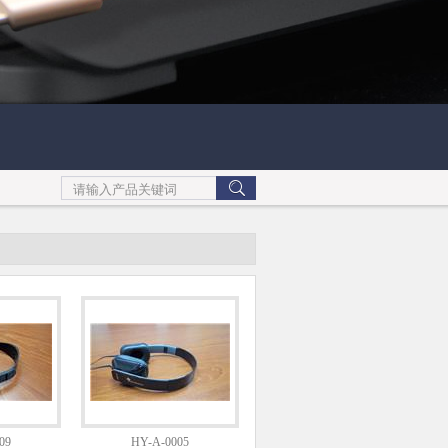
09
HY-A-0005