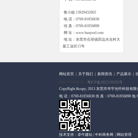
·鲁小姐 13929432665
·电 话：0769-81856838
·传 真：0769-81856898
·网 址：www.huayuxl.com
·地 址：东莞市石排镇田边水吉村大
基工业区15号
网站首页
|
关于我们
|
新闻资讯
|
产品展示
|
网站ICP备案号：
粤ICP备2022139295号
CopyRight &copy; 2013 东莞市华宇光纤科技有限公司
电 话：0769-81856838 传 真：0769-818
技术支持：
牵牛建站
|
中科商务网
|
网站管理