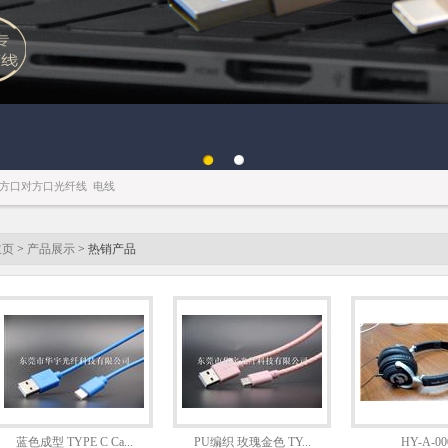
百叶窗图片载入中
方口对方口光纤线
电线
主页
>
产品展示
> 热销产品
蓝色成型 TYPE C Ca...
PU编织 玫瑰金色 TY...
HY-A-00