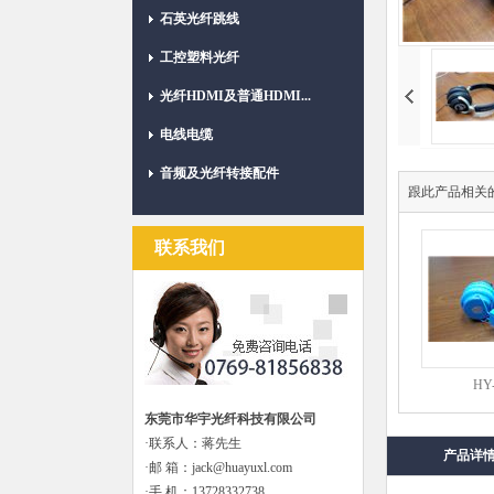
石英光纤跳线
工控塑料光纤
光纤HDMI及普通HDMI...
电线电缆
音频及光纤转接配件
跟此产品相关
联系我们
HY
东莞市华宇光纤科技有限公司
·联系人：蒋先生
产品详
·邮 箱：jack@huayuxl.com
·手 机：13728332738