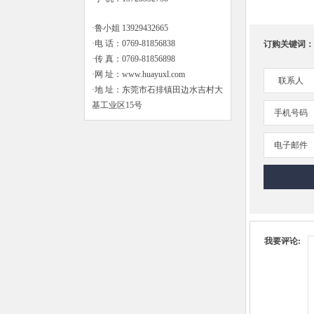
·鲁小姐 13929432665
·电 话：0769-81856838
订购关键词：
·传 真：0769-81856898
·网 址：www.huayuxl.com
联系人
·地 址：东莞市石排镇田边水吉村大
基工业区15号
手机号码
电子邮件
我要评论: