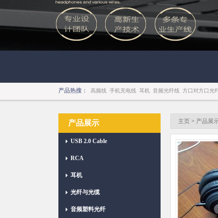
产品热搜：
高频线
手机充电线
耳机
音频光纤线
方口对方口光
主页
>
产品展
产品展示
USB 2.0 Cable
RCA
耳机
光纤与光缆
音频塑料光纤