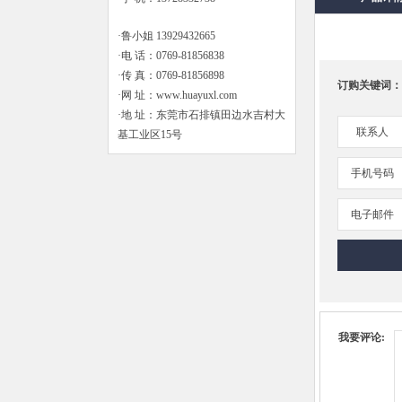
·鲁小姐 13929432665
·电 话：0769-81856838
·传 真：0769-81856898
订购关键词：
·网 址：www.huayuxl.com
·地 址：东莞市石排镇田边水吉村大
联系人
基工业区15号
手机号码
电子邮件
我要评论: