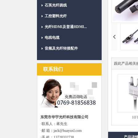
石英光纤跳线
工控塑料光纤
光纤HDMI及普通HDMI...
电线电缆
音频及光纤转接配件
跟此产品相关
联系我们
东莞市华宇光纤科技有限公司
HF
·联系人：蒋先生
·邮 箱：jack@huayuxl.com
产品详
·手 机：13728332738