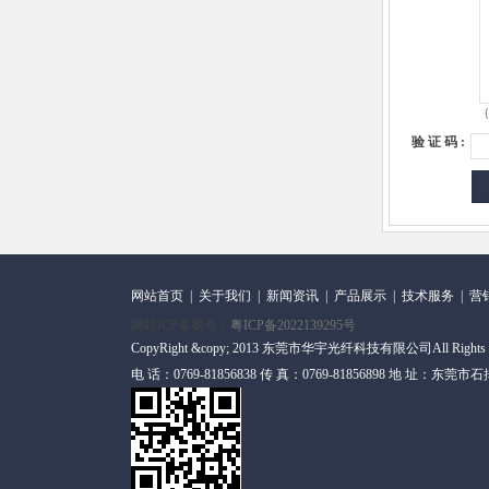
（
验 证 码 :
网站首页
|
关于我们
|
新闻资讯
|
产品展示
|
技术服务
|
营
网站ICP备案号：
粤ICP备2022139295号
CopyRight &copy; 2013 东莞市华宇光纤科技有限公司All Rights
电 话：0769-81856838 传 真：0769-81856898 地 址