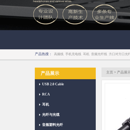
产品热搜：
高频线
手机充电线
耳机
音频光纤线
方口对方口光
主页
>
产品展
产品展示
USB 2.0 Cable
RCA
耳机
光纤与光缆
音频塑料光纤