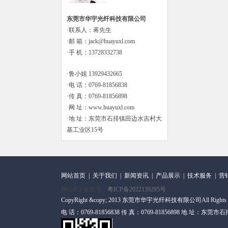
东莞市华宇光纤科技有限公司
·联系人：蒋先生
·邮 箱：jack@huayuxl.com
·手 机：13728332738
·鲁小姐 13929432665
·电 话：0769-81856838
·传 真：0769-81856898
·网 址：www.huayuxl.com
·地 址：东莞市石排镇田边水吉村大
基工业区15号
网站首页
|
关于我们
|
新闻资讯
|
产品展示
|
技术服务
|
营
网站ICP备案号：
粤ICP备2022139295号
CopyRight &copy; 2013 东莞市华宇光纤科技有限公司All Rights
电 话：0769-81856838 传 真：0769-81856898 地 址