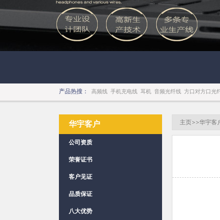
产品热搜：
高频线
手机充电线
耳机
音频光纤线
方口对方口光
主页
>>
华宇客
华宇客户
公司资质
荣誉证书
客户见证
品质保证
八大优势