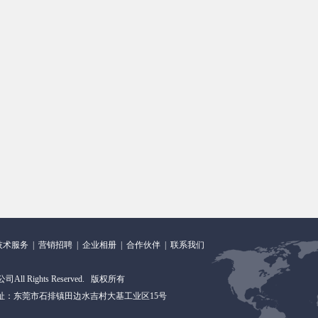
技术服务
|
营销招聘
|
企业相册
|
合作伙伴
|
联系我们
All Rights Reserved. 版权所有
56898 地 址：东莞市石排镇田边水吉村大基工业区15号