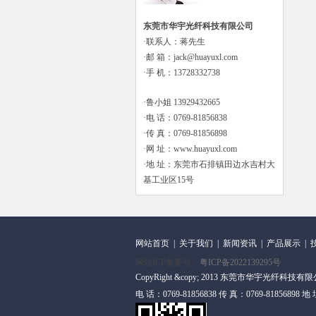
东莞市华宇光纤科技有限公司
·联系人：蒋先生
·邮 箱：jack@huayuxl.com
·手 机：13728332738
·鲁小姐 13929432665
·电 话：0769-81856838
·传 真：0769-81856898
·网 址：www.huayuxl.com
·地 址：东莞市石排镇田边水吉村大
基工业区15号
网站首页
|
关于我们
|
新闻资讯
|
产品展示
|
网站ICP备案号：
粤ICP备2022139295号
CopyRight &copy; 2013 东莞市华宇光纤科技有限公司
电 话：0769-81856838 传 真：0769-818