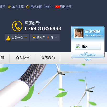
English
|
微博
|
加入收藏
|
网站地图
|
切换语言
客服热线:
0769-81856838
会员中心
购物车
0
件
Hidy
相册
合作伙伴
联系我们