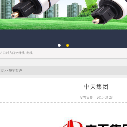
百叶窗图片载入中
方口对方口光纤线
电线
主页
>>
华宇客户
中天集团
发布日期：2015-09-28